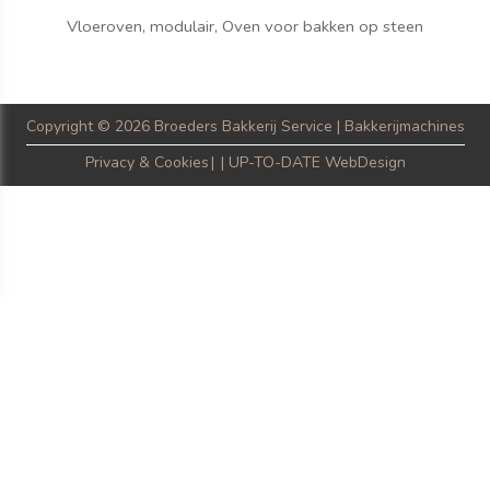
Vloeroven, modulair, Oven voor bakken op steen
Copyright
© 2026 Broeders Bakkerij Service | Bakkerijmachines
Privacy & Cookies
|
UP-TO-DATE WebDesign